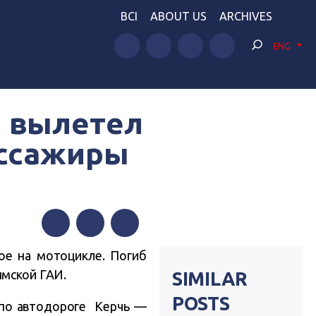
BCI
ABOUT US
ARCHIVES
ENG
й вылетел
ассажиры
Facebook
Twitter
Telegram
ое на мотоцикле. Погиб
ымской ГАИ.
SIMILAR
POSTS
 по автодороге Керчь —