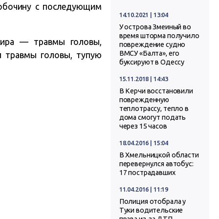
 обочину с последующим
14.10.2021 | 13:04
У острова Змеиный во
время шторма получило
жира — травмы головы,
повреждение судно
ВМСУ «Балта», его
л травмы головы, тупую
буксируют в Одессу
15.11.2018 | 14:43
В Керчи восстановили
поврежденную
теплотрассу, тепло в
дома смогут подать
через 15 часов
18.04.2016 | 15:04
В Хмельницкой области
перевернулся автобус:
17 пострадавших
11.04.2016 | 11:19
Полиция отобрала у
Туки водительские