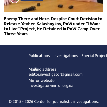
Enemy There and Here. Despite Court Decision to
Release Yevhen Kalashnykov, PoW under “I Want
to Live” Project, He Detained in PoW Camp Over
Three Years
Publications
Investigations
Special Projec
Mailing address:
editor.investigator@gmail.com
Mirror website:
investigator-mirror.org.ua
© 2015 - 2026 Center for journalistic investigations.