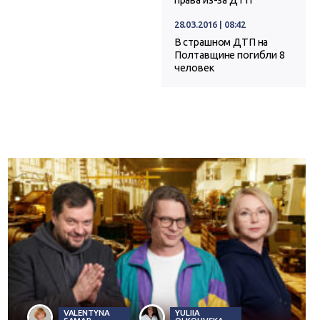
права из-за ДТП
28.03.2016 | 08:42
В страшном ДТП на
Полтавщине погибли 8
человек
VALENTYNA
YULIIA