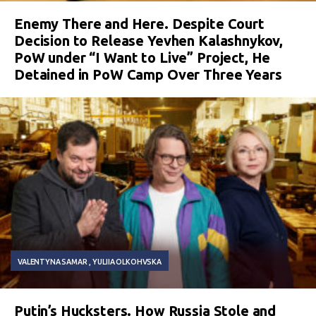
Enemy There and Here. Despite Court
Decision to Release Yevhen Kalashnykov,
PoW under “I Want to Live” Project, He
Detained in PoW Camp Over Three Years
VALENTYNA SAMAR
YULIIA OLKOHVSKA
Putin’s Hucksters. How Russia Stole and