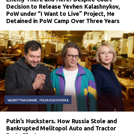
Decision to Release Yevhen Kalashnykov,
PoW under “I Want to Live” Project, He
Detained in PoW Camp Over Three Years
VALENTYNA SAMAR
YULIIA OLKOHVSKA
Putin’s Hucksters. How Russia Stole and
Bankrupted Melitopol Auto and Tractor