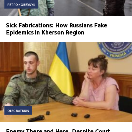
PETRO KOBERNYK
Sick Fabrications: How Russians Fake
Epidemics in Kherson Region
OLEG BATURIN
Enemy There and Here. Despite Court