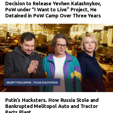
Decision to Release Yevhen Kalashnykov,
PoW under “I Want to Live” Project, He
Detained in PoW Camp Over Three Years
VALENTYNA SAMAR
YULIIA OLKOHVSKA
Putin’s Hucksters. How Russia Stole and
Bankrupted Melitopol Auto and Tractor
Parts Plant