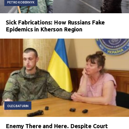
PETRO KOBERNYK
Sick Fabrications: How Russians Fake
Epidemics in Kherson Region
OLEG BATURIN
Enemy There and Here. Despite Court