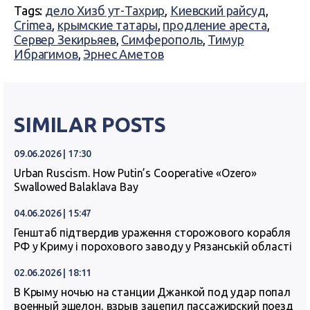
Tags:
дело Хизб ут-Тахрир
,
Киевский райсуд
,
Crimea
,
крымские татары
,
продление ареста
,
Сервер Зекирьяев
,
Симферополь
,
Тимур
Ибрагимов
,
Эрнес Аметов
SIMILAR POSTS
09.06.2026 | 17:30
Urban Ruscism. How Putin’s Cooperative «Ozero»
Swallowed Balaklava Bay
04.06.2026 | 15:47
Генштаб підтвердив ураження сторожового корабля
РФ у Криму і порохового заводу у Рязанській області
02.06.2026 | 18:11
В Крыму ночью на станции Джанкой под удар попал
военный эшелон, взрыв зацепил пассажирский поезд