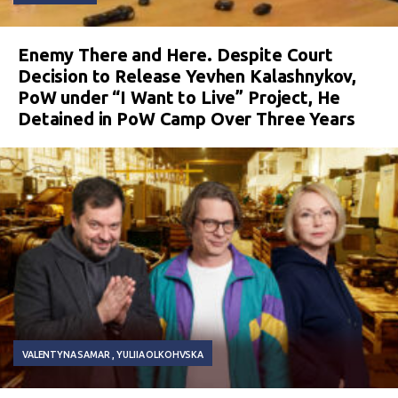
Enemy There and Here. Despite Court
Decision to Release Yevhen Kalashnykov,
PoW under “I Want to Live” Project, He
Detained in PoW Camp Over Three Years
VALENTYNA SAMAR
YULIIA OLKOHVSKA