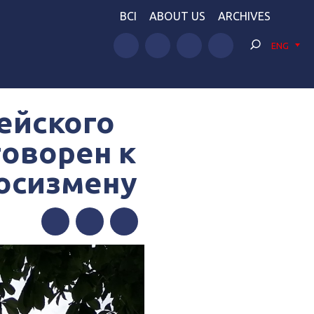
BCI
ABOUT US
ARCHIVES
ENG
ейского
оворен к
госизмену
Facebook
Twitter
Telegram