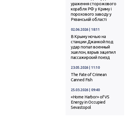
ураження сторожового
корабля РФ у Криму і
порохового заводу у
Рязанській області
02.06.2026 | 18:11
В Крыму ночью на
станции Джанкой под
удар попал военный
эшелон, взрыв зацепил
пассажирский поезд
23.05.2026 | 11:10
The Fate of Crimean
Canned Fish
25.03.2026 | 09:40
«Home Harbor» of VS
Energy in Occupied
Sevastopol