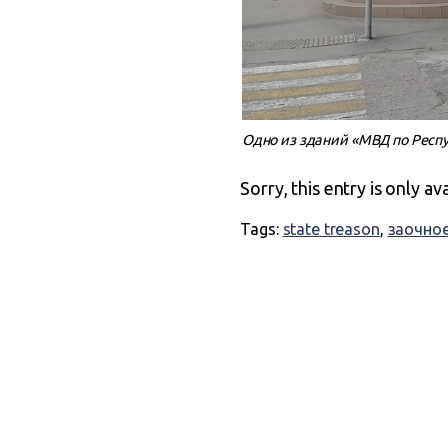
Одно из зданий «МВД по Респ
Sorry, this entry is only av
Tags:
state treason
,
заочно