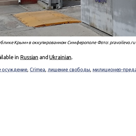
ублике Крым» в оккупированном Симферополе Фото: pravoilevo.ru
ailable in
Russian
and
Ukrainian
.
е осуждение
,
Crimea
,
лишение свободы
,
милиционер-пред