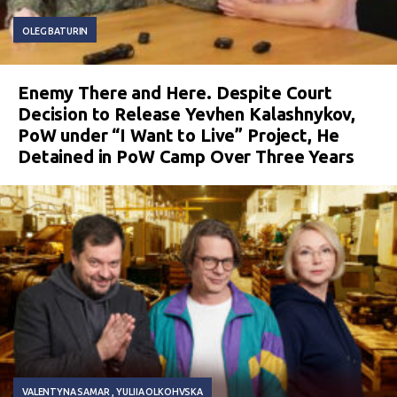
OLEG BATURIN
Enemy There and Here. Despite Court
Decision to Release Yevhen Kalashnykov,
PoW under “I Want to Live” Project, He
Detained in PoW Camp Over Three Years
VALENTYNA SAMAR
YULIIA OLKOHVSKA