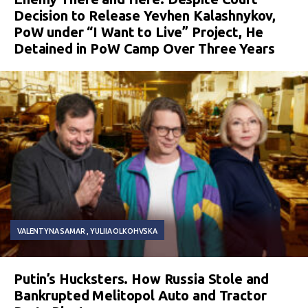
Decision to Release Yevhen Kalashnykov,
PoW under “I Want to Live” Project, He
Detained in PoW Camp Over Three Years
VALENTYNA SAMAR
YULIIA OLKOHVSKA
Putin’s Hucksters. How Russia Stole and
Bankrupted Melitopol Auto and Tractor