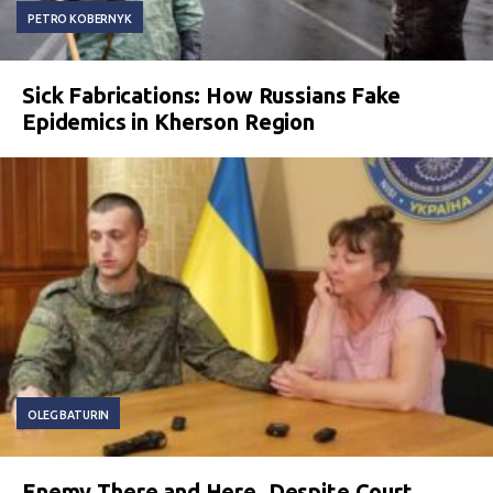
PETRO KOBERNYK
Sick Fabrications: How Russians Fake
Epidemics in Kherson Region
OLEG BATURIN
Enemy There and Here. Despite Court