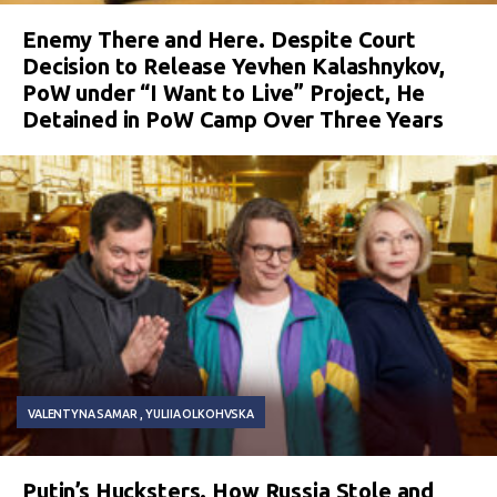
Enemy There and Here. Despite Court
Decision to Release Yevhen Kalashnykov,
PoW under “I Want to Live” Project, He
Detained in PoW Camp Over Three Years
VALENTYNA SAMAR
YULIIA OLKOHVSKA
Putin’s Hucksters. How Russia Stole and