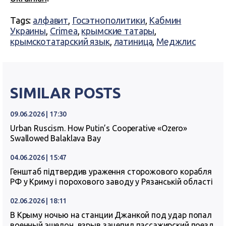
Tags:
алфавит
,
Госэтнополитики
,
Кабмин
Украины
,
Crimea
,
крымские татары
,
крымскотатарский язык
,
латиница
,
Меджлис
SIMILAR POSTS
09.06.2026 | 17:30
Urban Ruscism. How Putin’s Cooperative «Ozero»
Swallowed Balaklava Bay
04.06.2026 | 15:47
Генштаб підтвердив ураження сторожового корабля
РФ у Криму і порохового заводу у Рязанській області
02.06.2026 | 18:11
В Крыму ночью на станции Джанкой под удар попал
военный эшелон, взрыв зацепил пассажирский поезд