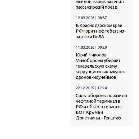
эшелон, взрыв зацепил
пассажирский поезд
12.03.2026 | 08:37
В Краснодарском крае
РФ горит нефтебаза из-
за атаки БпЛА
11.03.2026 | 09:29
Юрий Николов:
Минобороны убирает
генеральскую схему
коррупционных закупок
дронов-ноунеймов
22.12.2025 | 17:24
Силы обороны поразили
нефтяной терминал в
РФ и объекты врага на
ВОТ Крыма и
Донетчины – Генштаб