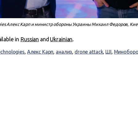
gies Алекс Карп и министр обороны Украины Михаил Федоров, Киев,
ailable in
Russian
and
Ukrainian
.
echnologies
,
Алекс Карп
,
анализ
,
drone attack
,
ШІ
,
Миноборо