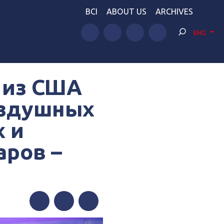
BCI
ABOUT US
ARCHIVES
ENG
r из США
оздушных
х и
аров –
Facebook
Twitter
Telegram