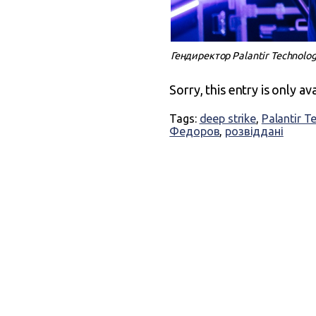
Гендиректор Palantir Technolo
Sorry, this entry is only av
Tags:
deep strike
,
Palantir T
Федоров
,
розвіддані