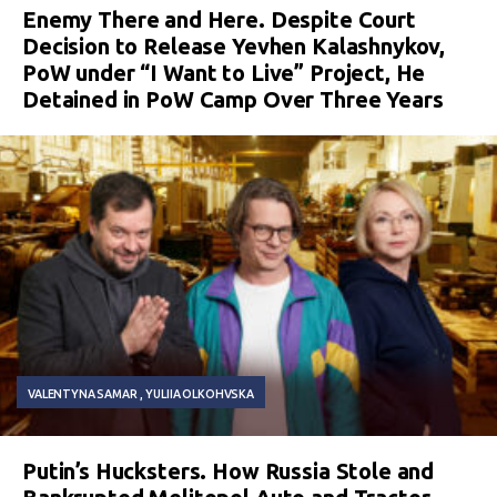
Enemy There and Here. Despite Court
Decision to Release Yevhen Kalashnykov,
PoW under “I Want to Live” Project, He
Detained in PoW Camp Over Three Years
VALENTYNA SAMAR
YULIIA OLKOHVSKA
Putin’s Hucksters. How Russia Stole and