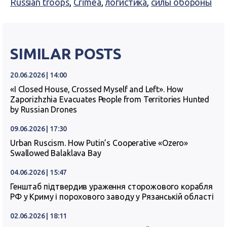
Russian troops
,
Crimea
,
логистика
,
силы обороны
SIMILAR POSTS
20.06.2026 | 14:00
«I Closed House, Crossed Myself and Left». How
Zaporizhzhia Evacuates People from Territories Hunted
by Russian Drones
09.06.2026 | 17:30
Urban Ruscism. How Putin’s Cooperative «Ozero»
Swallowed Balaklava Bay
04.06.2026 | 15:47
Генштаб підтвердив ураження сторожового корабля
РФ у Криму і порохового заводу у Рязанській області
02.06.2026 | 18:11