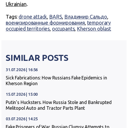
Ukrainian
.
Tags:
drone attack
,
BARS
,
Владимир Сальдо
,
военизированные формирования
,
temporary
occupied territories
,
occupants
,
Kherson oblast
SIMILAR POSTS
31.07.2026 | 16:56
Sick Fabrications: How Russians Fake Epidemics in
Kherson Region
15.07.2026 | 15:00
Putin’s Hucksters. How Russia Stole and Bankrupted
Melitopol Auto and Tractor Parts Plant
03.07.2026 | 14:25
Fake Prisoners of War. Russian Clumsy Attempts to