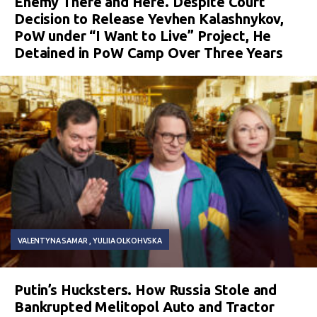
Enemy There and Here. Despite Court
Decision to Release Yevhen Kalashnykov,
PoW under “I Want to Live” Project, He
Detained in PoW Camp Over Three Years
VALENTYNA SAMAR
YULIIA OLKOHVSKA
Putin’s Hucksters. How Russia Stole and
Bankrupted Melitopol Auto and Tractor