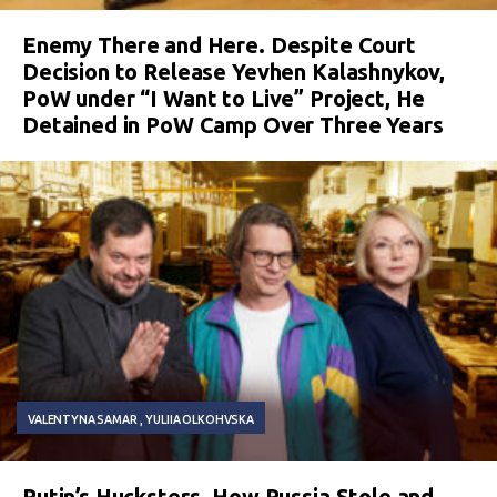
Enemy There and Here. Despite Court
Decision to Release Yevhen Kalashnykov,
PoW under “I Want to Live” Project, He
Detained in PoW Camp Over Three Years
VALENTYNA SAMAR
YULIIA OLKOHVSKA
Putin’s Hucksters. How Russia Stole and