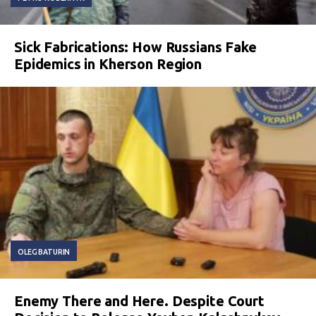
Sick Fabrications: How Russians Fake
Epidemics in Kherson Region
OLEG BATURIN
Enemy There and Here. Despite Court