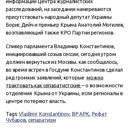
информации Центра журналистских
расследований, на заседании намереваются
присутствовать народный депутат Украины
Борис Дейч и премьер Крыма Анатолий Могилев,
возглавляющий также КРО Партии регионов.
Спикер парламента Владимир Константинов,
инициировавший созыв сессии, сегодня утром
должен вернуться из Москвы. как сообщалось,
во время встреч в Госдуме Константинов сделал
ряд громких заявлений, которые
можно
трактовать как сепаратистские
– о возможности
отделения Крыма от Украины, если регионалы в
центре потеряют власть.
Tags:
Vladimir Konstantinov
,
ВР АРК
,
Рефат
Чубаров
,
сепаратизм