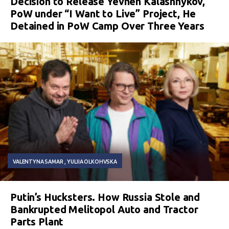
Decision to Release Yevhen Kalashnykov,
PoW under “I Want to Live” Project, He
Detained in PoW Camp Over Three Years
VALENTYNA SAMAR
YULIIA OLKOHVSKA
Putin’s Hucksters. How Russia Stole and
Bankrupted Melitopol Auto and Tractor
Parts Plant