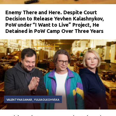
Enemy There and Here. Despite Court
Decision to Release Yevhen Kalashnykov,
PoW under “I Want to Live” Project, He
Detained in PoW Camp Over Three Years
VALENTYNA SAMAR
YULIIA OLKOHVSKA