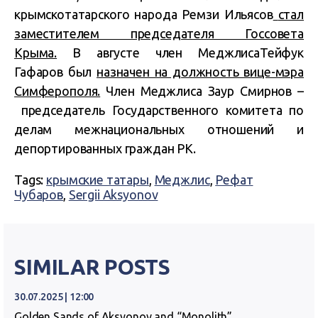
крымскотатарского народа Ремзи Ильясов
стал
заместителем председателя Госсовета
Крыма.
В августе член МеджлисаТейфук
Гафаров был
назначен на должность вице-мэра
Симферополя.
Член Меджлиса Заур Смирнов –
председатель Государственного комитета по
делам межнациональных отношений и
депортированных граждан РК.
Tags:
крымские татары
,
Меджлис
,
Рефат
Чубаров
,
Sergii Aksyonov
SIMILAR POSTS
30.07.2025 | 12:00
Golden Sands of Aksyonov and “Monolith”