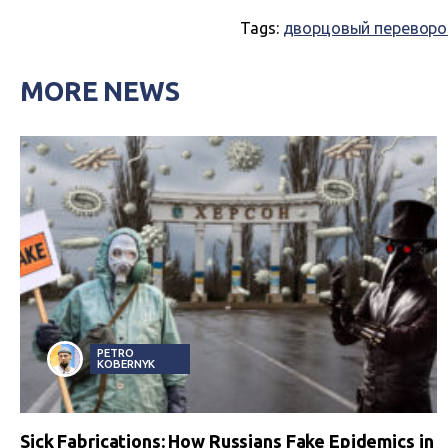
Tags:
дворцовый переворо
MORE NEWS
PETRO
KOBERNYK
Sick Fabrications: How Russians Fake Epidemics in