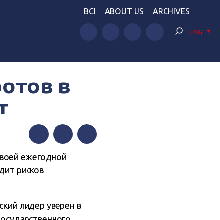
BCI
ABOUT US
ARCHIVES
ENG
отов в
т
Facebook
Twitter
Telegram
своей ежегодной
идит рисков
ский лидер уверен в
государственного,