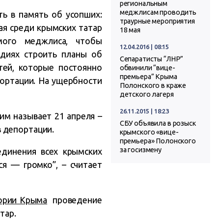
региональным
меджлисам проводить
ть в память об усопших:
траурные мероприятия
ая среди крымских татар
18 мая
емого меджлиса, чтобы
12.04.2016 | 08:15
диях строить планы об
Сепаратисты “ЛНР”
тей, которые постоянно
обвинили “вице-
премьера” Крыма
портации. На ущербности
Полонского в краже
детского лагеря
26.11.2015 | 18:23
ким называет
21 апреля –
СБУ объявила в розыск
 депортации.
крымского «вице-
премьера» Полонского
за госизмену
динения всех крымских
я — громко”, – считает
ории Крыма
проведение
тар.