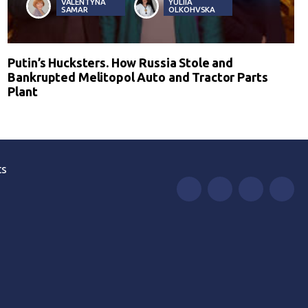
VALENTYNA
YULIIA
SAMAR
OLKOHVSKA
Putin’s Hucksters. How Russia Stole and
Bankrupted Melitopol Auto and Tractor Parts
Plant
ts