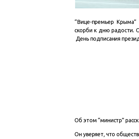
“Вице-премьер Крыма” 
скорби к дню радости. 
День подписания презид
Об этом “министр” расс
Он уверяет, что о
бществ