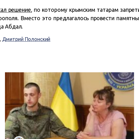
сал решение
, по которому крымским татарам запре
рополя. Вместо это предлагалось провести памятны
ща Абдал.
,
Дмитрий Полонский