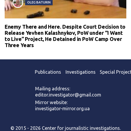
OLEG BATURIN
Enemy There and Here. Despite Court Decision to
Release Yevhen Kalashnykov, PoW under “I Want
to Live” Project, He Detained in PoW Camp Over
Three Years
Publications
Investigations
Special Projec
Mailing address:
editor.investigator@gmail.com
Mirror website:
investigator-mirror.org.ua
© 2015 - 2026 Center for journalistic investigations.