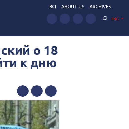
BCI
ABOUT US
ARCHIVES
ENG
ский о 18
йти к дню
Facebook
Twitter
Telegram