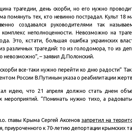
щина трагедии, день скорби, но его нужно проводи
ма помянуть тех, кто невинно пострадал. Культ 18 м
твенно создавался руководителями так называ
 комплекс неполноценности. Невозможно на траге
ода. Это, кстати, большая ошибка украинских влас
 из различных трагедий: то из голодомора, то из де
ю невозможно”, – заявил Д.Полонский.
 скорби все-таки нужно перейти ко дню радости” Та
ентом России В.Путиным указа о реабилитации жертв
ал идею, что 21 апреля должно стать днем объе
х мероприятий. “Поминать нужно тихо, а радоватьс
и.о. главы Крыма Сергей Аксенов
запретил на
террит
я,
приуроченного к 70-летию депортации крымских та