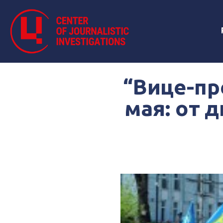
“Вице-пр
мая: от 