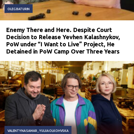
OLEG BATURIN
Enemy There and Here. Despite Court
Decision to Release Yevhen Kalashnykov,
PoW under “I Want to Live” Project, He
Detained in PoW Camp Over Three Years
VALENTYNA SAMAR
YULIIA OLKOHVSKA