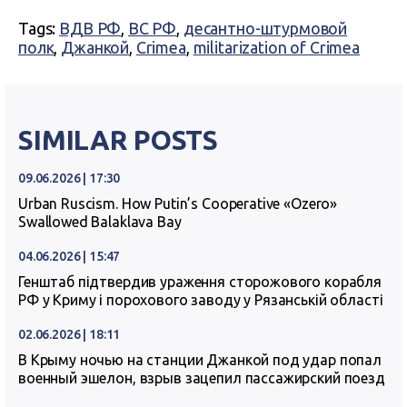
Tags:
ВДВ РФ
,
ВС РФ
,
десантно-штурмовой
полк
,
Джанкой
,
Crimea
,
militarization of Crimea
SIMILAR POSTS
09.06.2026 | 17:30
Urban Ruscism. How Putin’s Cooperative «Ozero»
Swallowed Balaklava Bay
04.06.2026 | 15:47
Генштаб підтвердив ураження сторожового корабля
РФ у Криму і порохового заводу у Рязанській області
02.06.2026 | 18:11
В Крыму ночью на станции Джанкой под удар попал
военный эшелон, взрыв зацепил пассажирский поезд