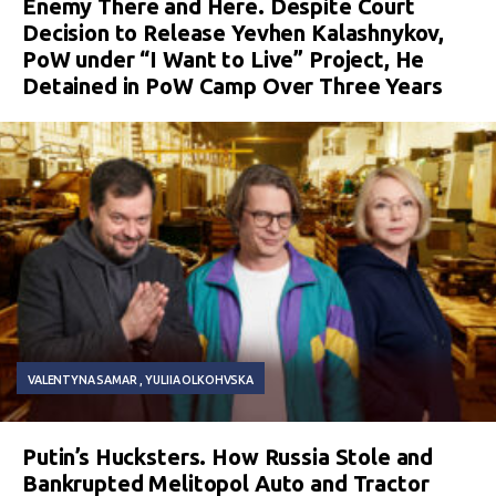
Enemy There and Here. Despite Court
Decision to Release Yevhen Kalashnykov,
PoW under “I Want to Live” Project, He
Detained in PoW Camp Over Three Years
VALENTYNA SAMAR
YULIIA OLKOHVSKA
Putin’s Hucksters. How Russia Stole and
Bankrupted Melitopol Auto and Tractor