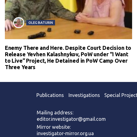
OLEG BATURIN
Enemy There and Here. Despite Court Decision to
Release Yevhen Kalashnykov, PoW under “I Want
to Live” Project, He Detained in PoW Camp Over
Three Years
Publications
Investigations
Special Projec
Mailing address:
editor.investigator@gmail.com
Mirror website:
investigator-mirror.org.ua