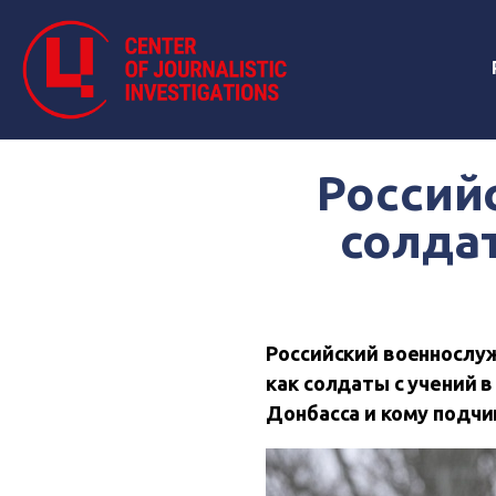
Россий
солда
Российский военнослуж
как солдаты с учений 
Донбасса и кому подчи