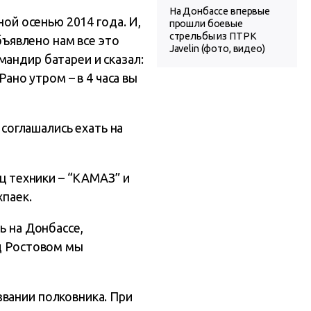
На Донбассе впервые
ной осенью 2014 года. И,
прошли боевые
стрельбы из ПТРК
бъявлено нам все это
Javelin (фото, видео)
андир батареи и сказал:
Рано утром – в 4 часа вы
 соглашались ехать на
иц техники – “КАМАЗ” и
хпаек.
ь на Донбассе,
од Ростовом мы
вании полковника. При