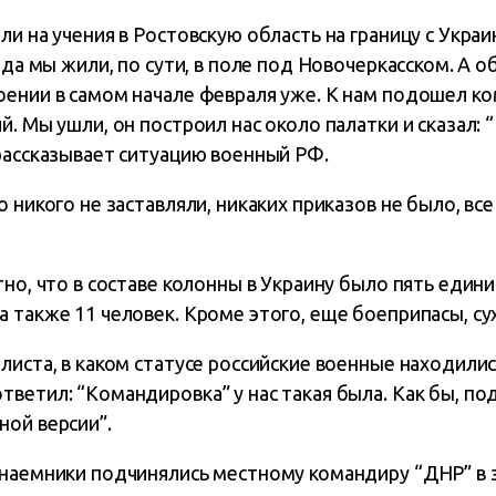
ли на учения в Ростовскую область на границу с Украи
ода мы жили, по сути, в поле под Новочеркасском. А о
ении в самом начале февраля уже. К нам подошел ком
. Мы ушли, он построил нас около палатки и сказал: “
рассказывает ситуацию военный РФ.
 никого не заставляли, никаких приказов не было, все
тно, что в составе колонны в Украину было пять един
 также 11 человек. Кроме этого, еще боеприпасы, су
листа, в каком статусе российские военные находилис
ветил: “Командировка” у нас такая была. Как бы, п
ной версии”.
 наемники подчинялись местному командиру “ДНР” в з