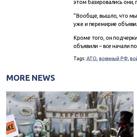
этом базировались они, 
“Вообще, вышло, что мы 
уже и перемирие объявил
Кроме того, он подчерки
объявили – все начали п
Tags:
АТО
,
военный РФ
,
во
MORE NEWS