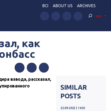
BCI
ABOUT US
ARCHIVES
ENG
ал, как
онбасс
Facebook
Twitter
Telegram
ра взвода, рассказал,
купированного
SIMILAR
POSTS
22.09.2022 | 14:25