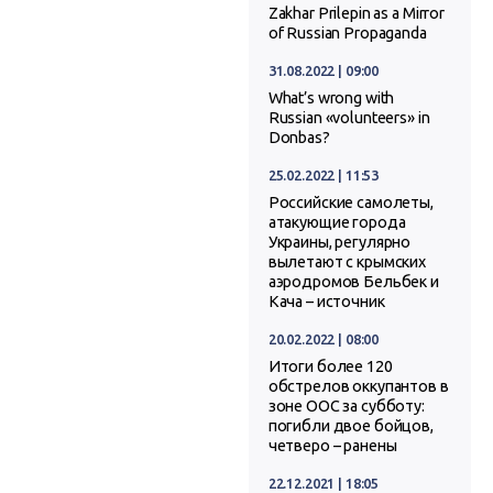
Zakhar Prilepin as a Mirror
of Russian Propaganda
31.08.2022 | 09:00
What’s wrong with
Russian «volunteers» in
Donbas?
25.02.2022 | 11:53
Российские самолеты,
атакующие города
Украины, регулярно
вылетают с крымских
аэродромов Бельбек и
Кача – источник
20.02.2022 | 08:00
Итоги более 120
обстрелов оккупантов в
зоне ООС за субботу:
погибли двое бойцов,
четверо – ранены
22.12.2021 | 18:05