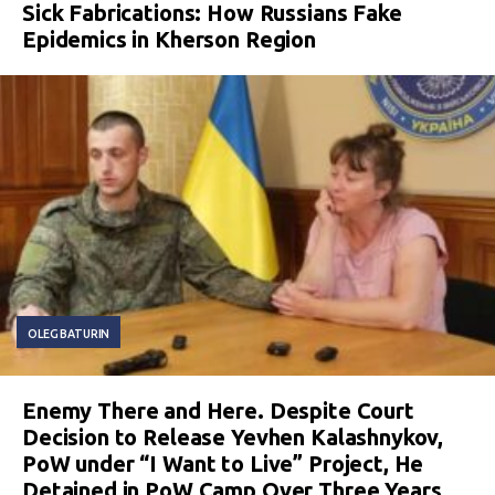
Sick Fabrications: How Russians Fake
Epidemics in Kherson Region
OLEG BATURIN
Enemy There and Here. Despite Court
Decision to Release Yevhen Kalashnykov,
PoW under “I Want to Live” Project, He
Detained in PoW Camp Over Three Years