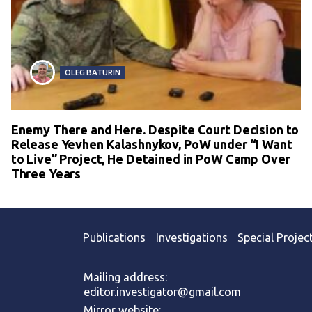
OLEG BATURIN
Enemy There and Here. Despite Court Decision to
Release Yevhen Kalashnykov, PoW under “I Want
to Live” Project, He Detained in PoW Camp Over
Three Years
Publications
Investigations
Special Projec
Mailing address:
editor.investigator@gmail.com
Mirror website: