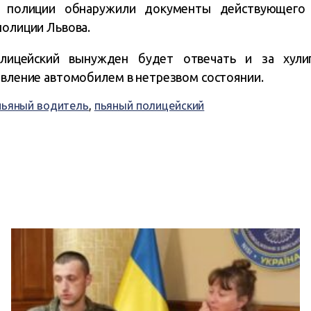
 полиции обнаружили документы действующего р
полиции Львова.
олицейский вынужден будет отвечать и за хулиг
равление автомобилем в нетрезвом состоянии.
пьяный водитель
,
пьяный полицейский