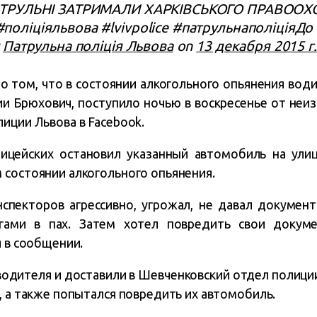
АТРУЛЬНІ ЗАТРИМАЛИ ХАРКІВСЬКОГО ПРАВООХ
оліціяльвова #lvivpolice #патрульнаполіціяДо
y
Патрульна поліція Львова
on
13 декабря 2015 г.
 том, что в состоянии алкогольного опьянения вод
ии Брюхович, поступило ночью в воскресенье от неиз
иции Львова в Facebook.
ицейских остановил указанный автомобиль на улиц
 состоянии алкогольного опьянения.
спекторов агрессивно, угрожал, не давал докумен
гами в пах. Затем хотел повредить свои докум
я в сообщении.
одителя и доставили в Шевченковский отдел полиции.
, а также попытался повредить их автомобиль.