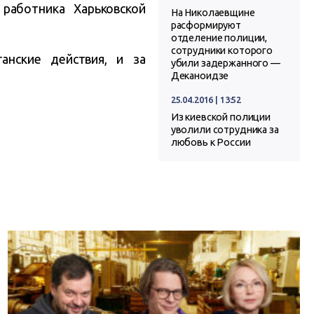
аботника Харьковской
На Николаевщине
расформируют
отделение полиции,
сотрудники которого
анские действия, и за
убили задержанного —
Деканоидзе
25.04.2016 | 13:52
Из киевской полиции
уволили сотрудника за
любовь к России