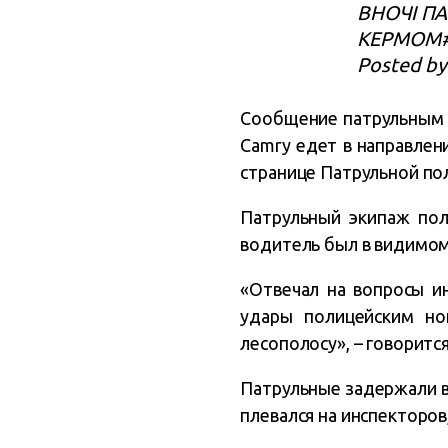
ВНОЧІ П
КЕРМОМ#п
Posted b
Сообщение патрульным о
Camry едет в направлен
странице Патрульной пол
Патрульный экипаж пол
водитель был в видимом
«Отвечал на вопросы ин
удары полицейским но
лесополосу», – говоритс
Патрульные задержали в
плевался на инспекторов