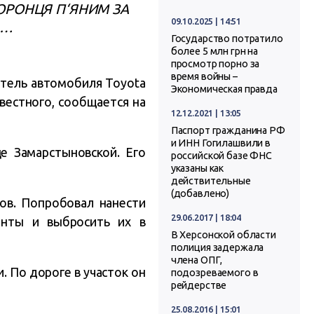
ОРОНЦЯ П‘ЯНИМ ЗА
09.10.2025 | 14:51
 …
Государство потратило
более 5 млн грн на
просмотр порно за
время войны –
итель автомобиля Toyota
Экономическая правда
вестного, сообщается на
12.12.2021 | 13:05
Паспорт гражданина РФ
и ИНН Гогилашвили в
е Замарстыновской. Его
российской базе ФНС
указаны как
действительные
(добавлено)
тов. Попробовал нанести
29.06.2017 | 18:04
енты и выбросить их в
В Херсонской области
полиция задержала
члена ОПГ,
 По дороге в участок он
подозреваемого в
рейдерстве
25.08.2016 | 15:01