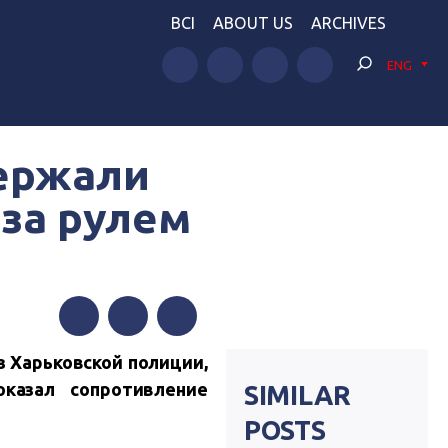
BCI
ABOUT US
ARCHIVES
ENG
держали
 за рулем
Facebook
Twitter
Telegram
з Харьковской полиции,
казал сопротивление
SIMILAR
POSTS