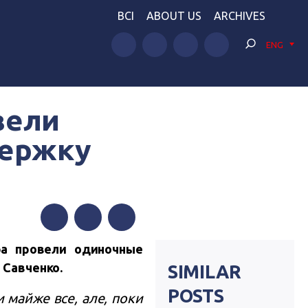
BCI
ABOUT US
ARCHIVES
ENG
вели
держку
Facebook
Twitter
Telegram
ра провели одиночные
 Савченко.
SIMILAR
POSTS
и майже все, але, поки