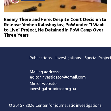
Enemy There and Here. Despite Court Decision to
Release Yevhen Kalashnykov, PoW under “I Want
to Live” Project, He Detained in PoW Camp Over
Three Years
Publications
Investigations
Special Projec
Mailing address:
editor.investigator@gmail.com
Mirror website:
investigator-mirror.org.ua
© 2015 - 2026 Center for journalistic investigations.