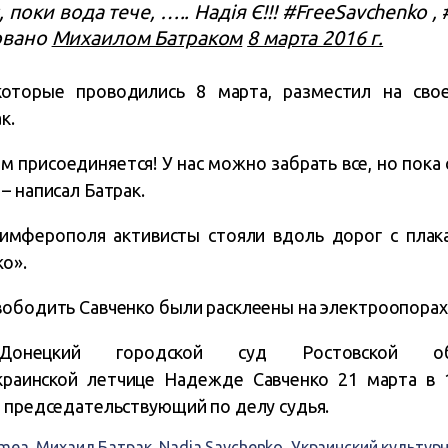
, поки вода тече, ….. Надія Є!!! #FreeSavchenko ,
овано
Михаилом Батраком
8 марта 2016 г.
которые проводились 8 марта, разместил на свое
к.
присоединяется! У нас можно забрать все, но пока 
– написал Батрак.
Симферополя активисты стояли вдоль дорог c плак
ko».
вободить Савченко были расклеены на электроопорах
Донецкий городской суд Ростовской 
раинской летчице Надежде Савченко 21 марта в 
л председательствующий по делу судья.
imea
,
Михаил Батрак
,
Nadia Savchenko
,
Украинский культур