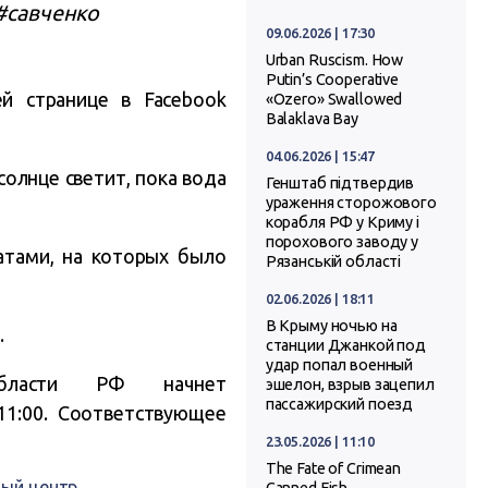
 #савченко
09.06.2026 | 17:30
Urban Ruscism. How
Putin’s Cooperative
й странице в Facebook
«Ozero» Swallowed
Balaklava Bay
04.06.2026 | 15:47
солнце светит, пока вода
Генштаб підтвердив
ураження сторожового
корабля РФ у Криму і
порохового заводу у
атами, на которых было
Рязанській області
02.06.2026 | 18:11
В Крыму ночью на
.
станции Джанкой под
удар попал военный
области РФ начнет
эшелон, взрыв зацепил
пассажирский поезд
11:00. Соответствующее
23.05.2026 | 11:10
The Fate of Crimean
ный центр