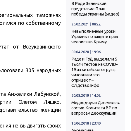
В Раде Зеленский
представил План
победы Украины (видео)
региональных таможнях
волился по собственному
26.02.2021 | 08:22
Невыполненные уроки
Украины по защите прав
человека в Крыму
тат от Всеукраинского
09.04.2020 | 19:06
Раде и ГУД выделили 5
тысяч тестов на COVID-
голосовали 305 народных
19 из китайского груза,
чиновники это
отрицают –
Слідство.Інфо
та Анжелики Лабунской,
30.08.2019 | 14:02
артии Олегом Ляшко.
Медведчук и Джемилев:
состав Комитета ВР по
дставительство женщин
вопросам деоккупации
13.06.2018 | 23:40
ения не выдвигать своих
Аномалия в