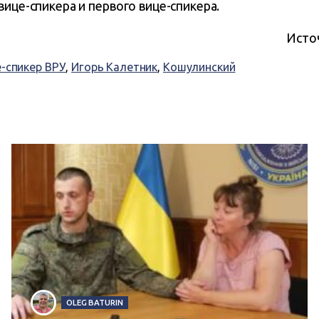
вице-спикера и первого вице-спикера.
Исто
-спикер ВРУ
,
Игорь Калетник
,
Кошулинский
OLEG BATURIN