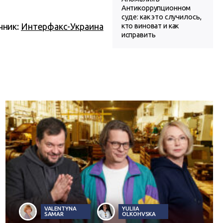
Антикоррупционном
суде: как это случилось,
чник:
Интерфакс-Украина
кто виноват и как
исправить
VALENTYNA
YULIIA
SAMAR
OLKOHVSKA