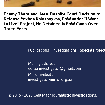
Enemy There and Here. Despite Court Decision to
Release Yevhen Kalashnykov, PoW under “I Want
to Live” Project, He Detained in PoW Camp Over
Three Years
Publications
Investigations
Special Projec
Mailing address:
editor.investigator@gmail.com
Mirror website:
investigator-mirror.org.ua
© 2015 - 2026 Center for journalistic investigations.