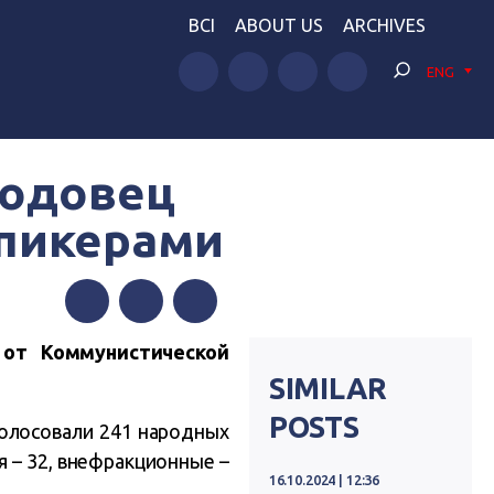
BCI
ABOUT US
ARCHIVES
ENG
бодовец
спикерами
Facebook
Twitter
Telegram
от Коммунистической
SIMILAR
POSTS
голосовали 241 народных
я – 32, внефракционные –
16.10.2024 | 12:36