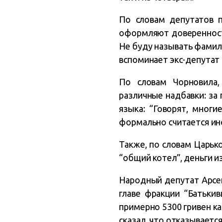
По словам депутатов п
оформляют доверенность
Не буду называть фамили
вспоминает экс-депутат 
По словам Чорновила,
различные надбавки: за 
языка: “Говорят, многи
формально считается ин
Также, по словам Царьк
“общий котел”, деньги и
Народный депутат Арсен
главе фракции “Батьки
примерно 5300 гривен к
сказал, что отказываетс