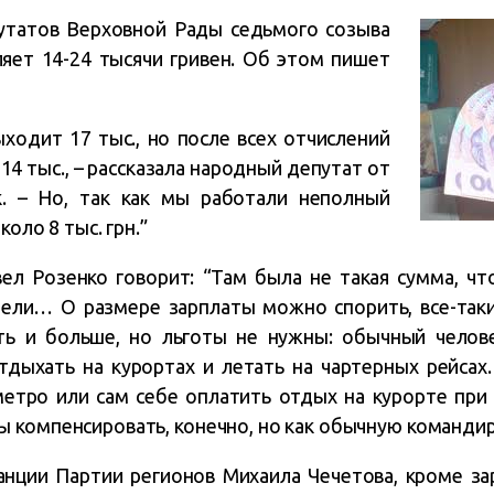
утатов Верховной Рады седьмого созыва
ляет 14-24 тысячи гривен. Об этом пишет
ыходит 17 тыс., но после всех отчислений
14 тыс., – рассказала народный депутат от
. – Но, так как мы работали неполный
коло 8 тыс. грн.”
ел Розенко говорит: “Там была не такая сумма, чт
дели… О размере зарплаты можно спорить, все-таки
ть и больше, но льготы не нужны: обычный челов
дыхать на курортах и летать на чартерных рейсах
метро или сам себе оплатить отдых на курорте при
 компенсировать, конечно, но как обычную командир
анции Партии регионов Михаила Чечетова, кроме за