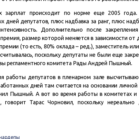
их зарплат происходит по норме еще 2005 года. 
х дней депутатов, плюс надбавка за ранг, плюс надб
интенсивность. Дополнительно после закрепления
 премия, размер которой меняется в зависимости от 
ремии (то есть, 80% оклада – ред.), заместитель ил
асчитывалась, поскольку депутаты не были еще закре
авы регламентного комитета Рады Андрей Пышный.
мя работы депутатов в пленарном зале высчитываю
работанных дней там считается на основании личной
нил Пышный. А вот во время работы в комитетах и 
, говорит Тарас Чорновил, поскольку нереально 
нардепы