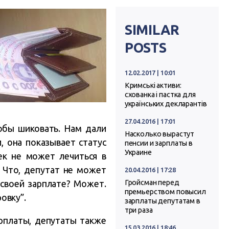
SIMILAR
POSTS
12.02.2017 | 10:01
Кримські активи:
схованка і пастка для
українських декларантів
27.04.2016 | 17:01
обы шиковать. Нам дали
Насколько вырастут
, она показывает статус
пенсии и зарплаты в
Украине
ек не может лечиться в
. Что, депутат не может
20.04.2016 | 17:28
 своей зарплате? Может.
Гройсман перед
премьерством повысил
овку”.
зарплаты депутатам в
три раза
рплаты, депутаты также
15.03.2016 | 18:46