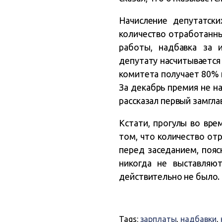
Начисление депутатск
количество отработанны
работы, надбавка за 
депутату насчитывается
комитета получает 80% п
За декабрь премия не н
рассказал первый замгл
Кстати, прогулы во вре
том, что количество от
перед заседанием, пояс
никогда не выставляют
действительно не было.
Tags:
зарплаты
,
надбавки
,