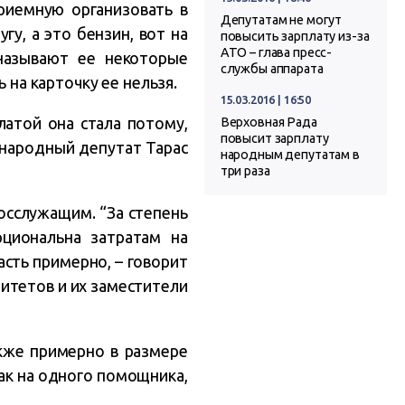
риемную организовать в
Депутатам не могут
гу, а это бензин, вот на
повысить зарплату из-за
АТО – глава пресс-
 называют ее некоторые
службы аппарата
 на карточку ее нельзя.
15.03.2016 | 16:50
латой она стала потому,
Верховная Рада
повысит зарплату
 народный депутат Тарас
народным депутатам в
три раза
осслужащим. “За степень
рциональна затратам на
асть примерно, – говорит
митетов и их заместители
кже примерно в размере
как на одного помощника,