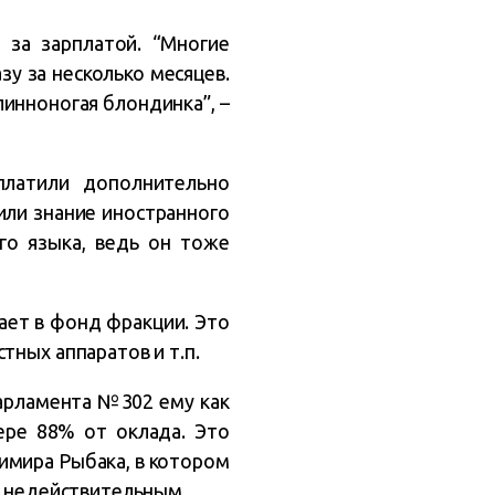
 за зарплатой. “Многие
у за несколько месяцев.
линноногая блондинка”, –
платили дополнительно
 или знание иностранного
ого языка, ведь он тоже
ает в фонд фракции. Это
тных аппаратов и т.п.
парламента №302 ему как
ере 88% от оклада. Это
имира Рыбака, в котором
е недействительным.