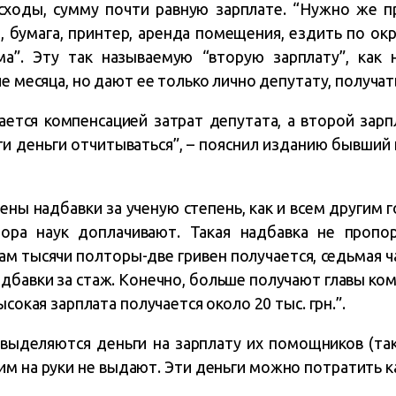
сходы, сумму почти равную зарплате. “Нужно же п
, бумага, принтер, аренда помещения, ездить по окру
а”. Эту так называемую “вторую зарплату”, как
е месяца, но дают ее только лично депутату, получать
ется компенсацией затрат депутата, а второй зарп
эти деньги отчитываться”, – пояснил изданию бывший
ны надбавки за ученую степень, как и всем другим г
ора наук доплачивают. Такая надбавка не пропо
ам тысячи полторы-две гривен получается, седьмая ч
адбавки за стаж. Конечно, больше получают главы ко
ысокая зарплата получается около 20 тыс. грн.”.
 выделяются деньги на зарплату их помощников (та
 им на руки не выдают. Эти деньги можно потратить 