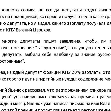
рошлого созыва, не всегда депутаты ходят лично
 на помощников, которые и получают ее в кассе сраз
ю депутата, но я видел, как его зарплату получала д
от КПУ Евгений Царьков.
 многие депутаты пишут заявления, чтобы им 
почетное звание “заслуженный”, за научную степень
е депутаты выбили себе надбавку за знание русск
остранным”.
ова, каждый депутат фракции КПУ 20% зарплаты отд
з которого идут на партийные нужды: содержание мес
ий Яценюк рассказал, что распоряжением спикера 
вщина” устанавливалась ежемесячная премия в разм
аждый месяц. Яценюк уже написал письмо на имя Влад
я от этой премии и просит признать это распоряжени