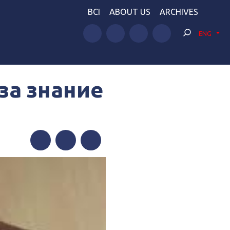
BCI
ABOUT US
ARCHIVES
ENG
за знание
Facebook
Twitter
Telegram