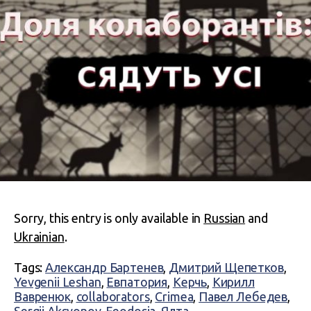
Sorry, this entry is only available in
Russian
and
Ukrainian
.
Tags:
Александр Бартенев
,
Дмитрий Щепетков
,
Yevgenii Leshan
,
Евпатория
,
Керчь
,
Кирилл
Вавренюк
,
collaborators
,
Crimea
,
Павел Лебедев
,