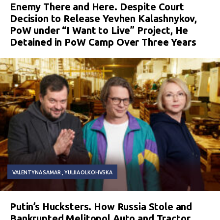
Enemy There and Here. Despite Court
Decision to Release Yevhen Kalashnykov,
PoW under “I Want to Live” Project, He
Detained in PoW Camp Over Three Years
VALENTYNA SAMAR
YULIIA OLKOHVSKA
Putin’s Hucksters. How Russia Stole and
Bankrupted Melitopol Auto and Tractor