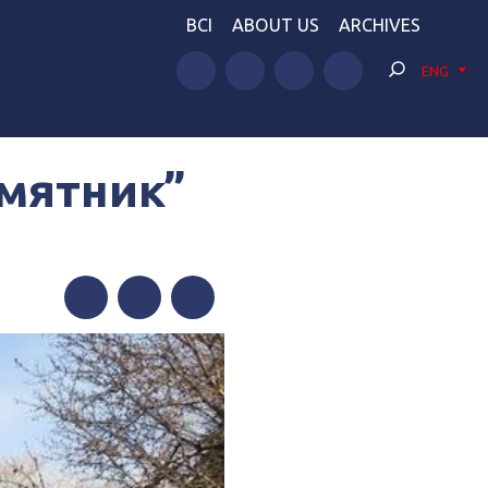
BCI
ABOUT US
ARCHIVES
ENG
амятник”
Facebook
Twitter
Telegram