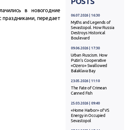
POSTS
лачились в новогодние
06.07.2026 | 16:30
с праздниками, передает
Myths and Legends of
Sevastopol. How Russia
Destroys Historical
Boulevard
09.06.2026 | 17:30
Urban Ruscism. How
Putin’s Cooperative
«Ozero» Swallowed
Balaklava Bay
23.05.2026 | 11:10
The Fate of Crimean
Canned Fish
25.03.2026 | 09:40
«Home Harbor» of VS
Energy in Occupied
Sevastopol