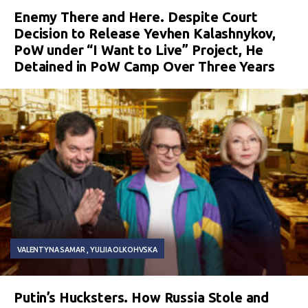
Enemy There and Here. Despite Court
Decision to Release Yevhen Kalashnykov,
PoW under “I Want to Live” Project, He
Detained in PoW Camp Over Three Years
VALENTYNA SAMAR
YULIIA OLKOHVSKA
Putin’s Hucksters. How Russia Stole and