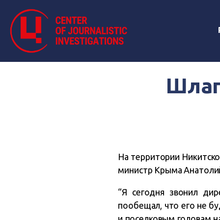
Шлаг
На территории Никитско
министр Крыма Анатолий
“Я сегодня звонил дир
пообещал, что его не бу
и поселковым головам на