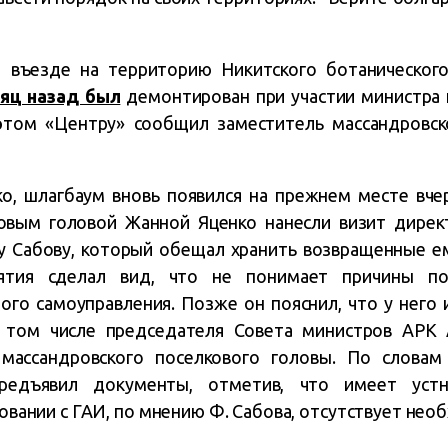
.
 въезде на территорию Никитского ботанического
яц назад был
демонтирован при участии министра 
этом «Центру» сообщил заместитель массандровск
ко, шлагбаум вновь появился на прежнем месте вче
овым головой Жанной Яценко нанесли визит дире
у Сабову, который обещал хранить возвращенные ем
иятия сделал вид, что не понимает причины по
го самоуправления. Позже он пояснил, что у него 
в том числе председателя Совета министров АРК
 массандровского поселкового головы. По словам
редъявил документы, отметив, что имеет устно
асовании с ГАИ, по мнению Ф. Сабова, отсутствует нео