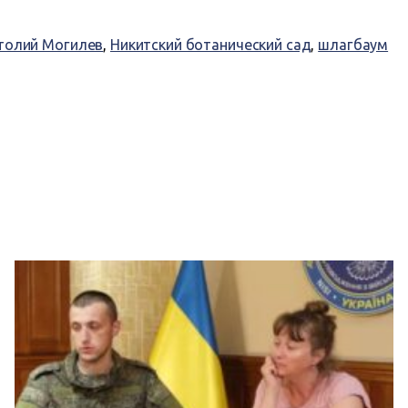
толий Могилев
,
Никитский ботанический сад
,
шлагбаум