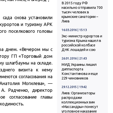
В 2015 году РФ
насильно отправила 700
тысяч человек в
крымские санатории –
 сада снова установили
Лиев
курортов и туризму АРК
16.03.2016 | 15:13
ого поселкового головы
Экс-министр курортов и
туризма Крыма нашел в
российской колбасе
ра днем. «Вечером мы с
ДНК лошадей и сою
ктору ГП «Торговый дом
26.01.2016 | 21:43
у шлагбаумы на складе.
МИД Украины лишил
зднего визита к нему
диппаспорта
Константинова и еще
имеются согласования на
229 чиновников
 Анатолия Могилева», —
29.12.2015 | 19:42
 А. Радченко, директор
Лиев: Организаторы
е согласование главы
распродажи
коллекционных вин
бходимость.
«Массандры» понесут
уголовное наказание