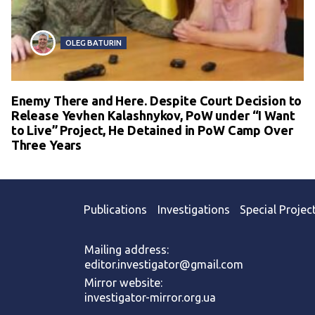
OLEG BATURIN
Enemy There and Here. Despite Court Decision to
Release Yevhen Kalashnykov, PoW under “I Want
to Live” Project, He Detained in PoW Camp Over
Three Years
Publications
Investigations
Special Projec
Mailing address:
editor.investigator@gmail.com
Mirror website:
investigator-mirror.org.ua