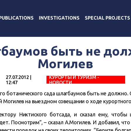
PUBLICATIONS
INVESTIGATIONS
SPECIAL PROJECTS
баумов быть не дол
Могилев
27.07.2012 |
КУРОРТЫ И ТУРИЗМ -
12:47
НОВОСТИ
го ботанического сада шлагбаумов быть не должно. 
 Могилев на выездном совещании о ходе курортного 
ектору Никтиского ботсада, и сказал ему, чтобы
дет. Посмотрим”, – сказал А.Могилев. И добавил, чт
вести порядок на своих территориях. “Берите болгарки