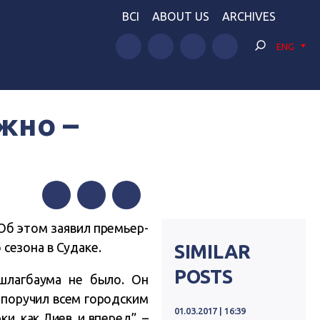
BCI
ABOUT US
ARCHIVES
ENG
жно –
Facebook
Twitter
Telegram
Об этом заявил премьер-
сезона в Судаке.
SIMILAR
POSTS
 шлагбаума не было. Он
о поручил всем городским
01.03.2017 | 16:39
, как Лиев, и вперед”, –