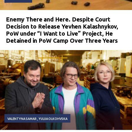
Enemy There and Here. Despite Court
Decision to Release Yevhen Kalashnykov,
PoW under “I Want to Live” Project, He
Detained in PoW Camp Over Three Years
VALENTYNA SAMAR
YULIIA OLKOHVSKA