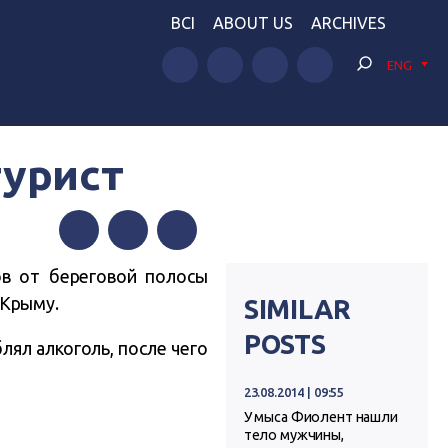
BCI
ABOUT US
ARCHIVES
ENG
турист
Facebook
Twitter
Telegram
ов от береговой полосы
 Крыму.
SIMILAR
POSTS
лял алкоголь, после чего
23.08.2014 | 09:55
У мыса Фиолент нашли
тело мужчины,