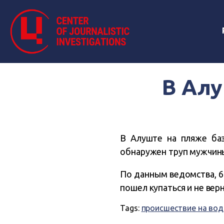
В Алу
В Алуште на пляже баз
обнаружен труп мужчины
По данным ведомства, 67
пошел купаться и не верн
Tags:
происшествие на вод