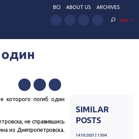
BCI
ABOUT US
ARCHIVES
ENG
 один
Facebook
Twitter
Telegram
те которого погиб один
SIMILAR
POSTS
тровска, не справившись
ина из Днепропетровска.
14.10.2021 | 13:04