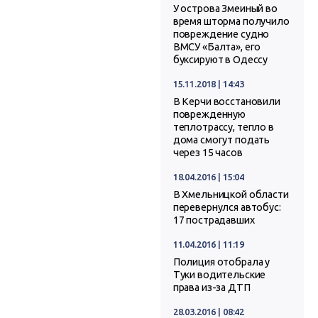
У острова Змеиный во
время шторма получило
повреждение судно
ВМСУ «Балта», его
буксируют в Одессу
15.11.2018 | 14:43
В Керчи восстановили
поврежденную
теплотрассу, тепло в
дома смогут подать
через 15 часов
18.04.2016 | 15:04
В Хмельницкой области
перевернулся автобус:
17 пострадавших
11.04.2016 | 11:19
Полиция отобрала у
Туки водительские
права из-за ДТП
28.03.2016 | 08:42