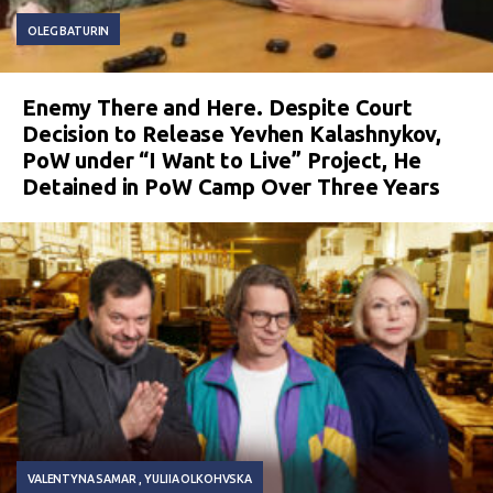
OLEG BATURIN
Enemy There and Here. Despite Court
Decision to Release Yevhen Kalashnykov,
PoW under “I Want to Live” Project, He
Detained in PoW Camp Over Three Years
VALENTYNA SAMAR
YULIIA OLKOHVSKA