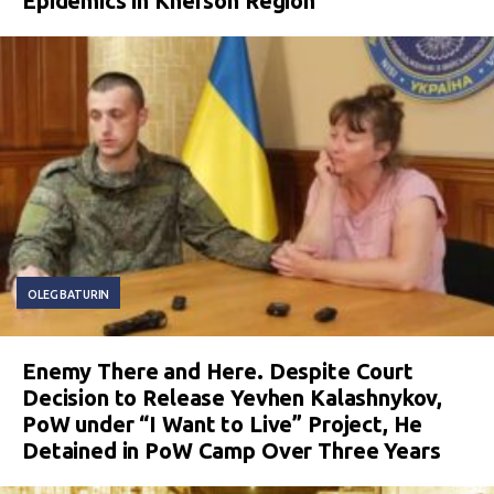
Epidemics in Kherson Region
OLEG BATURIN
Enemy There and Here. Despite Court
Decision to Release Yevhen Kalashnykov,
PoW under “I Want to Live” Project, He
Detained in PoW Camp Over Three Years