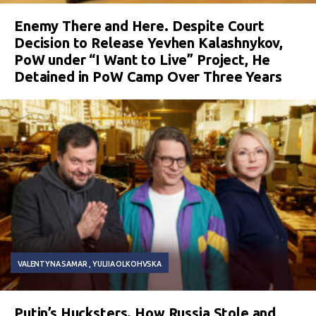
Enemy There and Here. Despite Court
Decision to Release Yevhen Kalashnykov,
PoW under “I Want to Live” Project, He
Detained in PoW Camp Over Three Years
VALENTYNA SAMAR
YULIIA OLKOHVSKA
Putin’s Hucksters. How Russia Stole and