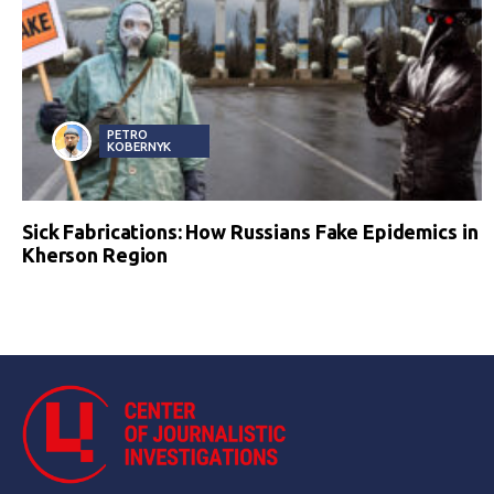
PETRO
KOBERNYK
Sick Fabrications: How Russians Fake Epidemics in
Kherson Region