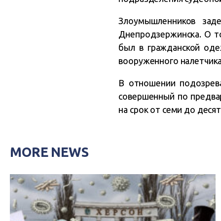
Злоумышленников зад
Днепродзержинска. О то
был в гражданской оде
вооруженного налетчика 
В отношении подозрева
совершенный по предвар
на срок от семи до деся
MORE NEWS