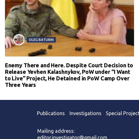
OLEG BATURIN
Enemy There and Here. Despite Court Decision to
Release Yevhen Kalashnykov, PoW under “I Want
to Live” Project, He Detained in PoW Camp Over
Three Years
Publications
Investigations
Special Projec
Mailing address:
editor.investigator@gmail.com