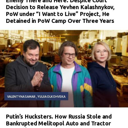
Enemy There and Here. Despite Court
Decision to Release Yevhen Kalashnykov,
PoW under “I Want to Live” Project, He
Detained in PoW Camp Over Three Years
VALENTYNA SAMAR
YULIIA OLKOHVSKA
Putin’s Hucksters. How Russia Stole and
Bankrupted Melitopol Auto and Tractor