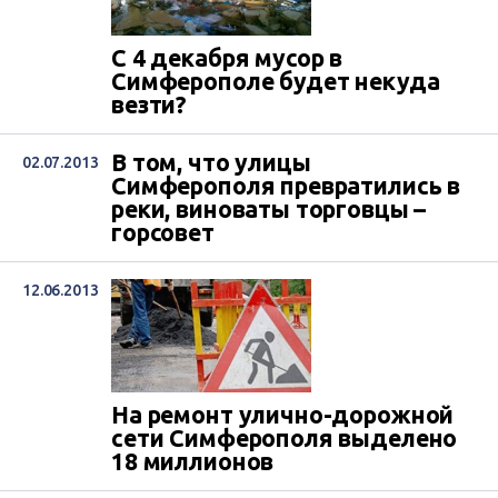
Симферопольского городского совета
Анатолий Рогов, передает пресс-служба
горсовета. «Все организационно-
С 4 декабря мусор в
технические вопросы были выполнены к
Симферополе будет некуда
началу отопительного сезона. Это
везти?
позволило подать тепло в дома
симферопольцев и...
В том, что улицы
02.07.2013
Симферополя превратились в
реки, виноваты торговцы –
горсовет
12.06.2013
На ремонт улично-дорожной
сети Симферополя выделено
18 миллионов