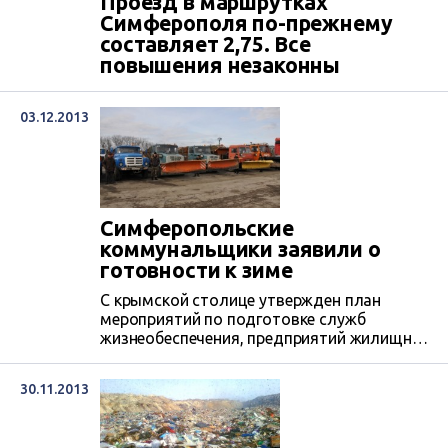
Проезд в маршрутках
Симферополя по-прежнему
составляет 2,75. Все
повышения незаконны
03.12.2013
Симферопольские
коммунальщики заявили о
готовности к зиме
С крымской столице утвержден план
мероприятий по подготовке служб
жизнеобеспечения, предприятий жилищно-
коммунального хозяйства, объектов
социальной сферы Симферополя к работе
30.11.2013
в осенне – зимний период. Об
этом сообщил начальник управления
жилищно-коммунального хозяйства