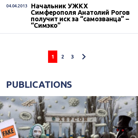
Начальник УЖКХ
04.04.2013
Симферополя Анатолий Рогов
получит иск за “самозванца” –
“Симэко”
1
2
3
PUBLICATIONS