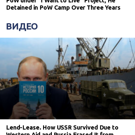
PoW under “I Want to Live” Project, He
Detained in PoW Camp Over Three Years
ВИДЕО
Lend-Lease. How USSR Survived Due to
Western Aid and Russia Erased It from