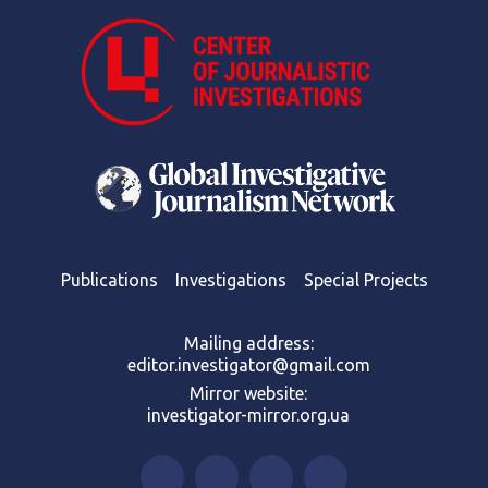
- С сегодняшнего дня мы начинаем учебу
русских законов. Об этом есть приказ главы
Апеляционного суда, который на сайте
выложен.
Та зусилля судді не оцінили.
Окупанти призначили на його місце іншу
людину, і вже 1 квітня – у день сміху –
Валерій Чорнобук потрапив до чорного
списку самопроголошеної кримської
влади. Довелося тікати на материкову
частину України. Там Чорнобук знову
перефарбувався. Позував у тилу зі зброєю,
писав про патріотизм у Facebook. І
заперечував усі закиди проти себе.
Publications
Мовляв, журналісти все “перекрутили”. І
Investigations
Special Projects
його почули – в адміністрації Президента
України.
Mailing address:
editor.investigator@gmail.com
Mirror website:
investigator-mirror.org.ua