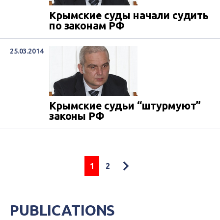
Крымские суды начали судить
по законам РФ
25.03.2014
Крымские судьи “штурмуют”
законы РФ
1
2
ВАЛЕРІЙ ЧОРНОБУК, голова Апеляційного
суду АР Крим:
- Значит, суды “Республики
Крым” работают на основании: 1)
Конституции Российской Федерации, 2) на
основании тех процессуальных законов,
PUBLICATIONS
которые указаны в законе о порядке