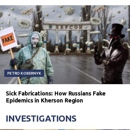
принятия в Российскую Федерацию и
образования в ее составе нового субъекта
РФ. Мы сейчас называемся “граждане,
замещающие должность судей судов,
действующих на территории “Республики
Крым”, города феода… федерального
значения Севастополя.
Вже наступного дня
на сайті Апеляційного суду Криму з’явився
заклик Чорнобука до кримських суддів
брати російське громадянство та
переходити на службу окупантам. Сайт уже
недоступний, однак ця публікація широко
розійшлася в ЗМІ.
PETRO KOBERNYK
Sick Fabrications: How Russians Fake
Epidemics in Kherson Region
INVESTIGATIONS