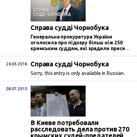
Справа судді Чорнобука
Генеральна прокуратура України
оголосила про підозру більш ніж 250
кримським суддям, які зрадили присягу
і перейшли на службу російським
окупантам. А от людина, яка схиляла їх
Справа судді Чорнобука
24.03.2016
до держзради та навчала російського
законодавства, і далі виносить рішення
Sorry, this entry is only available in Russian.
іменем України. Спасибі Президенту
Петру Порошенку.
08.07.2015
В Киеве потребовали
расследовать дела против 270
крымских судей-предателей