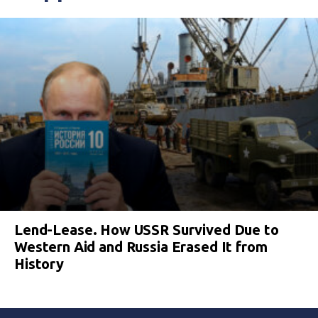
присягу судьи Украины.
Чорнобук
розповідав, що кримські судді дуже здібні
і швидко навчаться працювати на
окупанта. І навіть сам читав лекції,
присвячені російському законодавству та
роботі в нових умовах.
Lend-Lease. How USSR Survived Due to
Western Aid and Russia Erased It from
History