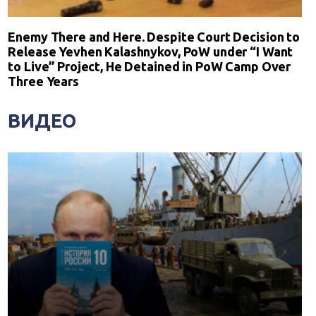
Enemy There and Here. Despite Court Decision to
Release Yevhen Kalashnykov, PoW under “I Want
to Live” Project, He Detained in PoW Camp Over
Three Years
ВИДЕО