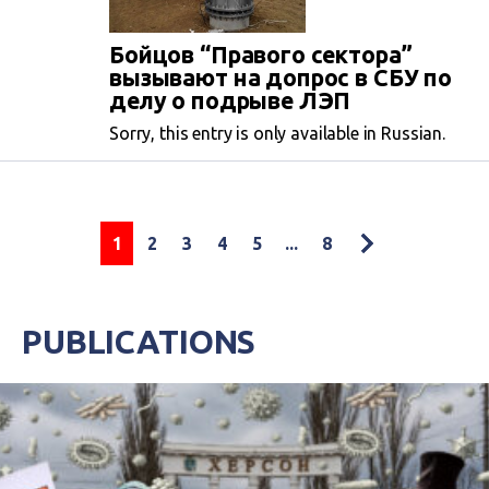
Бойцов “Правого сектора”
вызывают на допрос в СБУ по
делу о подрыве ЛЭП
Sorry, this entry is only available in Russian.
1
2
3
4
5
...
8
PUBLICATIONS