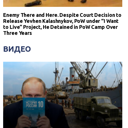
Enemy There and Here. Despite Court Decision to
Release Yevhen Kalashnykov, PoW under “I Want
to Live” Project, He Detained in PoW Camp Over
Three Years
ВИДЕО