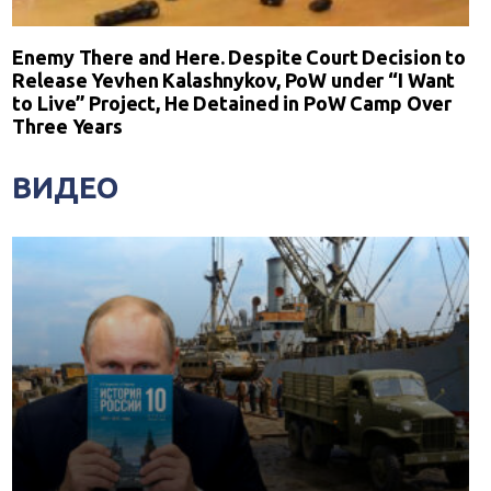
Enemy There and Here. Despite Court Decision to
Release Yevhen Kalashnykov, PoW under “I Want
to Live” Project, He Detained in PoW Camp Over
Three Years
ВИДЕО