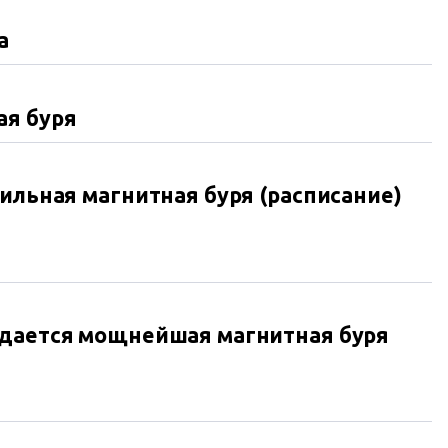
а
ая буря
сильная магнитная буря (расписание)
идается мощнейшая магнитная буря