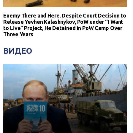
Enemy There and Here. Despite Court Decision to
Release Yevhen Kalashnykov, PoW under “I Want
to Live” Project, He Detained in PoW Camp Over
Three Years
ВИДЕО