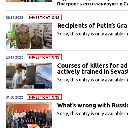
Построить его планируют в 
создания детского милитари
получивший на это дело почт
30.11.2023
INVESTIGATIONS
Recipients of Putin’s Gr
Sorry, this entry is only available i
23.11.2023
INVESTIGATIONS
Courses of killers for a
actively trained in Seva
Sorry, this entry is only available i
31.08.2022
INVESTIGATIONS
What’s wrong with Russi
Sorry, this entry is only available i