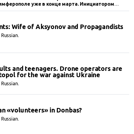
Симферополе уже в конце марта. Инициатором
-центра стал «Союз пограничников Крыма»,
и миллион рублей из Фонда путинских грантов.
ants: Wife of Aksyonov and Propagandists
n Russian.
dults and teenagers. Drone operators are
stopol for the war against Ukraine
n Russian.
an «volunteers» in Donbas?
n Russian.