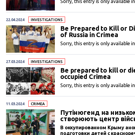
Sorry, this entry is only available i
22.04.2024
INVESTIGATIONS
Be Prepared to Kill or D
of Russia in Crimea
Sorry, this entry is only available i
27.03.2024
INVESTIGATIONS
Be prepared to kill or die
occupied Crimea
Sorry, this entry is only available i
11.03.2024
CRIMEA
Путінюгенд на низьком
створюють центр війсь
В оккупированном Крыму ано
подготовки детей с краснор