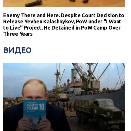
Enemy There and Here. Despite Court Decision to
Release Yevhen Kalashnykov, PoW under “I Want
to Live” Project, He Detained in PoW Camp Over
Three Years
ВИДЕО