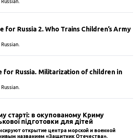
n Russian.
ie for Russia 2. Who Trains Children’s Army
n Russian.
 for Russia. Militarization of children in
n Russian.
у старті: в окупованому Криму
кової підготовки для дітей
нсируют открытие центра морской и военной
ечивым названием «Защитник Отечества».